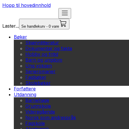
Hopp til hovedinnhold
Laster...
Se handlekurv - 0 vare
Bøker
Skjønnlitteratur
Dokumentar og fakta
Hobby og fritid
Barn og ungdom
Ung voksen
Serieromaner
Fagbøker
Skolebøker
Forfattere
Utdanning
Barnehage
Grunnskole
Videregående
Norsk som andrespråk
Fagskole