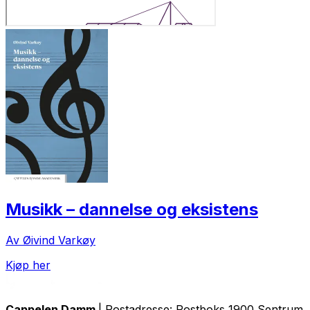
Musikk – dannelse og eksistens
Av Øivind Varkøy
Kjøp her
Cappelen Damm
| Postadresse: Postboks 1900 Sentrum, 