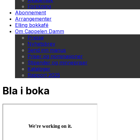
Akademisk
Forskning
Abonnement
Arrangementer
Elling bokkafé
Om Cappelen Damm
Presse
Nyhetsbrev
Send inn manus
Priser og nominasjoner
Stipender og minnepriser
Kataloger
Rapport 2025
Bla i boka