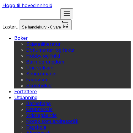
Hopp til hovedinnhold
Laster...
Se handlekurv - 0 vare
Bøker
Skjønnlitteratur
Dokumentar og fakta
Hobby og fritid
Barn og ungdom
Ung voksen
Serieromaner
Fagbøker
Skolebøker
Forfattere
Utdanning
Barnehage
Grunnskole
Videregående
Norsk som andrespråk
Fagskole