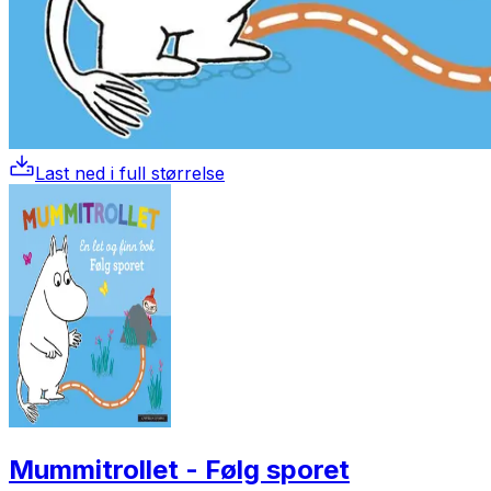
Last ned i full størrelse
Mummitrollet - Følg sporet