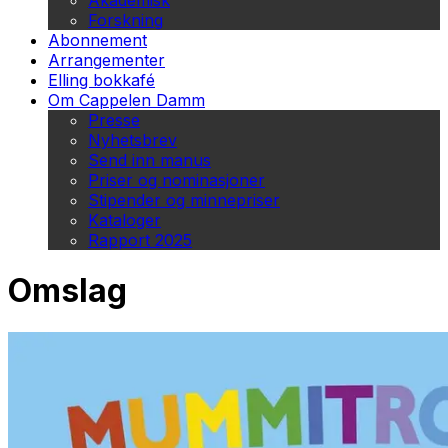
Akademisk
Forskning
Abonnement
Arrangementer
Elling bokkafé
Om Cappelen Damm
Presse
Nyhetsbrev
Send inn manus
Priser og nominasjoner
Stipender og minnepriser
Kataloger
Rapport 2025
Omslag