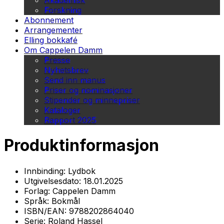
Akademisk
Forskning
Abonnement
Arrangementer
Elling bokkafé
Om Cappelen Damm
Presse
Nyhetsbrev
Send inn manus
Priser og nominasjoner
Stipender og minnepriser
Kataloger
Rapport 2025
Produktinformasjon
Innbinding:
Lydbok
Utgivelsesdato:
18.01.2025
Forlag:
Cappelen Damm
Språk:
Bokmål
ISBN/EAN:
9788202864040
Serie:
Roland Hassel