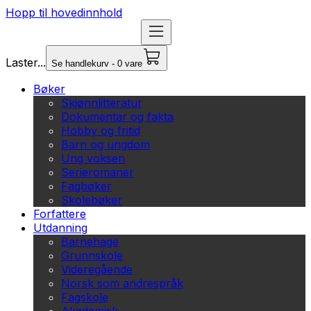
Hopp til hovedinnhold
Laster...
Se handlekurv - 0 vare
Bøker
Skjønnlitteratur
Dokumentar og fakta
Hobby og fritid
Barn og ungdom
Ung voksen
Serieromaner
Fagbøker
Skolebøker
Forfattere
Utdanning
Barnehage
Grunnskole
Videregående
Norsk som andrespråk
Fagskole