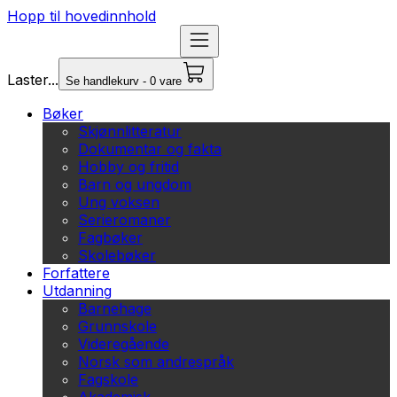
Hopp til hovedinnhold
Laster...
Se handlekurv - 0 vare
Bøker
Skjønnlitteratur
Dokumentar og fakta
Hobby og fritid
Barn og ungdom
Ung voksen
Serieromaner
Fagbøker
Skolebøker
Forfattere
Utdanning
Barnehage
Grunnskole
Videregående
Norsk som andrespråk
Fagskole