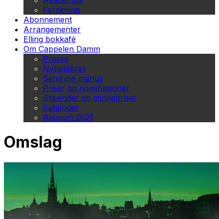
Akademisk
Forskning
Abonnement
Arrangementer
Elling bokkafé
Om Cappelen Damm
Presse
Nyhetsbrev
Send inn manus
Priser og nominasjoner
Stipender og minnepriser
Kataloger
Rapport 2025
Omslag