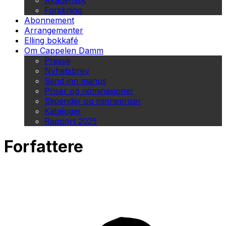
Akademisk
Forskning
Abonnement
Arrangementer
Elling bokkafé
Om Cappelen Damm
Presse
Nyhetsbrev
Send inn manus
Priser og nominasjoner
Stipender og minnepriser
Kataloger
Rapport 2025
Forfattere