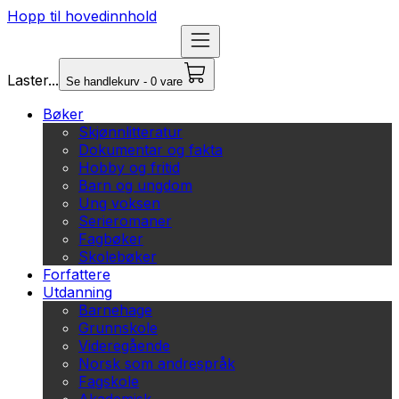
Hopp til hovedinnhold
Laster...
Se handlekurv - 0 vare
Bøker
Skjønnlitteratur
Dokumentar og fakta
Hobby og fritid
Barn og ungdom
Ung voksen
Serieromaner
Fagbøker
Skolebøker
Forfattere
Utdanning
Barnehage
Grunnskole
Videregående
Norsk som andrespråk
Fagskole