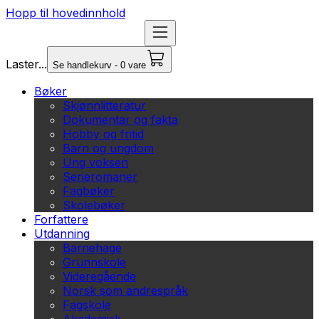
Hopp til hovedinnhold
Laster...
Se handlekurv - 0 vare
Bøker
Skjønnlitteratur
Dokumentar og fakta
Hobby og fritid
Barn og ungdom
Ung voksen
Serieromaner
Fagbøker
Skolebøker
Forfattere
Utdanning
Barnehage
Grunnskole
Videregående
Norsk som andrespråk
Fagskole