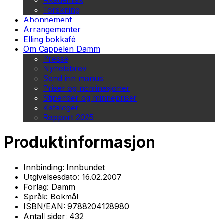
Akademisk
Forskning
Abonnement
Arrangementer
Elling bokkafé
Om Cappelen Damm
Presse
Nyhetsbrev
Send inn manus
Priser og nominasjoner
Stipender og minnepriser
Kataloger
Rapport 2025
Produktinformasjon
Innbinding:
Innbundet
Utgivelsesdato:
16.02.2007
Forlag:
Damm
Språk:
Bokmål
ISBN/EAN:
9788204128980
Antall sider:
432