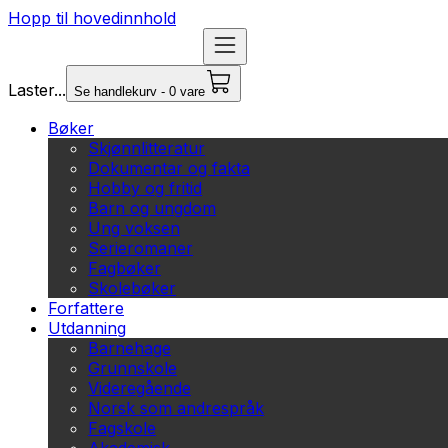
Hopp til hovedinnhold
Laster...
Se handlekurv - 0 vare
Bøker
Skjønnlitteratur
Dokumentar og fakta
Hobby og fritid
Barn og ungdom
Ung voksen
Serieromaner
Fagbøker
Skolebøker
Forfattere
Utdanning
Barnehage
Grunnskole
Videregående
Norsk som andrespråk
Fagskole