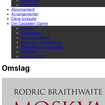
Akademisk
Forskning
Abonnement
Arrangementer
Elling bokkafé
Om Cappelen Damm
Presse
Nyhetsbrev
Send inn manus
Priser og nominasjoner
Stipender og minnepriser
Kataloger
Rapport 2025
Omslag