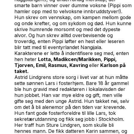
smarte barn vinner over dumme voksne (Pippi som
hamler opp med to velvoksne innbruddstyver!).
Hun skrev om vennskap, om kampen mellom gode
og onde krefter, og om sykdom og død. Hun kunne
skrive humrende morsomt og med det dypeste
alvor. Og hun skrev alltid overbevisende og
troverdig, enten Pippi løfter en hest eller leseren
blir tatt med til eventyrlandet Nangijala.
Karakterene er lette å indentifisere seg med, enten
hen heter
Lotta, Madikcen/Marikken
,
Pippi,
Tjorven, Emil, Rasmus, Kavring
eller
Karlson på
taket.
Astrid Lindgrens store sorg i livet var at hun måtte
sette sønnen Lars i fosterhjem. Bare 18 år gammel
ble hun gravid med redaktøren i lokalavisden der
hun jobbet. Han var mye eldre og gift, men ville
gifte seg med den unge Astrid. Hun takket nei, selv
om det å bli alenemor på den tiden var krevende.
Hun fant gode fosterforeldre til lille Lars, tok
sekretærutdanning og fikk seg jobb i Stockholm.
Her traff hun Sture Lindgren, som skulle bli
hennes mann. De fikk datteren Karin sammen, og