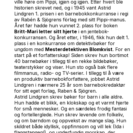
ville høre om Pippi, igjen og igjen. Etter hvert ble
historien skrevet ned, og i 1945 vant Astrid
Lindgren 1. prisen i en barnebokkonkurranse i regi
av Rabén & Sjögrens förlag med sitt Pippi-manus.
Året før hadde hun vunnet 2. plass for boken
Britt-Mari letter sitt hjerte
i en jentebok-
konkurransen. Og året etter, i 1946, fikk hun delt 1.
plass i en konkurranse om detektivbøker for
ungdom med
Mesterdetektiven Blomkvist
. For en
start på et forfatterskap! Siden skrev hun bortimot
40 barnebøker i tillegg til en rekke bildebøker,
teaterstykker og viser. Hun sto også bak flere
filmmanus, radio- og TV-serier. I tillegg til å være
en produktiv barnebokforfattere, jobbet Astrid
Lindgren i nærmere 25 år som barnebokredaktør
for sitt eget forlag, Raben & Sjögren.
Astrid Lindgren skrev bøker for barn i alle aldre.
Hun hadde et blikk, en klokskap og et varmt hjerte
for små mennesker. Og en særdeles frodig fantasi
og fortellerglede. Hun skrev levende om folkeliv,
og om barndom og oppvekst av mange slag. Hun
skildret både idyllisk, oppfinnsom og vill lek (Ida i
flaggstangen!), og underfundig morskap, der