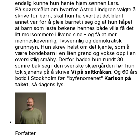
endelig kunne hun hente hjem sønnen Lars.
På spørsmålet om hvorfor Astrid Lindgren valgte å
skrive for barn, skal hun ha svart at det blant
annet var for å pleie barnet i seg og at hun håpet
at barn som leste bøkene hennes både ville få det
litt morsommere i livene sine - og få et mer
menneskevennlig, livsvennlig og demokratisk
grunnsyn. Hun skrev helst om det kjente, som å
være bondebarn i en liten grend og vokse opp i en
oversiktlig småby. Derfor hadde hun rundt 30
somre bak seg i den svenske skjærgården før hun
tok sjanens på å skrive
Vi på saltkråkan
. Og 60 års
botid i Stockholm før "byfenomenet"
Karlson på
taket
, så dagens lys.
Forfatter