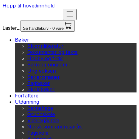
Hopp til hovedinnhold
Laster...
Se handlekurv - 0 vare
Bøker
Skjønnlitteratur
Dokumentar og fakta
Hobby og fritid
Barn og ungdom
Ung voksen
Serieromaner
Fagbøker
Skolebøker
Forfattere
Utdanning
Barnehage
Grunnskole
Videregående
Norsk som andrespråk
Fagskole