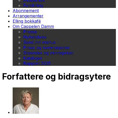
Akademisk
Forskning
Abonnement
Arrangementer
Elling bokkafé
Om Cappelen Damm
Presse
Nyhetsbrev
Send inn manus
Priser og nominasjoner
Stipender og minnepriser
Kataloger
Rapport 2025
Forfattere og bidragsytere