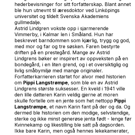
hederbevisninger for sitt forfatterskap. Blant annet
ble hun utnevnt til æresdoktor ved Linköpings
universitet og tildelt Svenska Akademiens
gullmedalje.
Astrid Lindgren vokste opp i sjarmerende
Vimmerby, i Kalmar len i Småland. Hun har
beskrevet barndommen som kjærlig, trygg og god,
med mor og far og tre søsken. Faren bestyrte
driften på en prestegård. Mange av Astrid
Lindgrens bøker er inspirert av oppveksten på en
bondegård, i en liten grend, og i et oversiktiglig og
livlig småbymiljø med mange originaler.
Forfatterkarrieren startet for alvor med historien
om
Pippi Langstrømpe
, som ble en av Astrid
Lindgrens største suksesser. En kveld i 1941 ville
den lille datteren Karin veldig gjerne at moren
skulle fortelle om en jente som het nettopp
Pippi
Langstrømpe
, et navn Karin fant på der og da. Og
dermed ble historien om den modige, selvstendige,
sterke og ikke minst generøse jenta født - lenge før
Kvinnekamp og likestilling ble satt på dagsorden.
Ikke bare Karin, men også hennes lekekamerater,