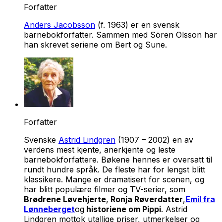
Forfatter
Anders Jacobsson
(f. 1963) er en svensk
barnebokforfatter. Sammen med Sören Olsson har
han skrevet seriene om Bert og Sune.
Forfatter
Svenske
Astrid Lindgren
(1907 – 2002) en av
verdens mest kjente, anerkjente og leste
barnebokforfattere. Bøkene hennes er oversatt til
rundt hundre språk. De fleste har for lengst blitt
klassikere. Mange er dramatisert for scenen, og
har blitt populære filmer og TV-serier, som
Brødrene Løvehjerte
,
Ronja Røverdatter
,
Emil fra
Lønneberget
og
historiene om Pippi
. Astrid
Lindgren mottok utallige priser, utmerkelser og