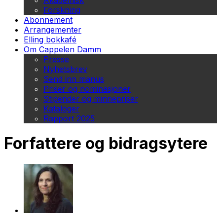
Akademisk
Forskning
Abonnement
Arrangementer
Elling bokkafé
Om Cappelen Damm
Presse
Nyhetsbrev
Send inn manus
Priser og nominasjoner
Stipender og minnepriser
Kataloger
Rapport 2025
Forfattere og bidragsytere