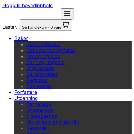
Hopp til hovedinnhold
Laster...
Se handlekurv - 0 vare
Bøker
Skjønnlitteratur
Dokumentar og fakta
Hobby og fritid
Barn og ungdom
Ung voksen
Serieromaner
Fagbøker
Skolebøker
Forfattere
Utdanning
Barnehage
Grunnskole
Videregående
Norsk som andrespråk
Fagskole