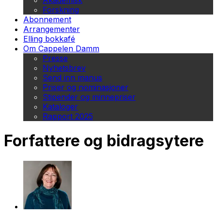
Akademisk
Forskning
Abonnement
Arrangementer
Elling bokkafé
Om Cappelen Damm
Presse
Nyhetsbrev
Send inn manus
Priser og nominasjoner
Stipender og minnepriser
Kataloger
Rapport 2025
Forfattere og bidragsytere