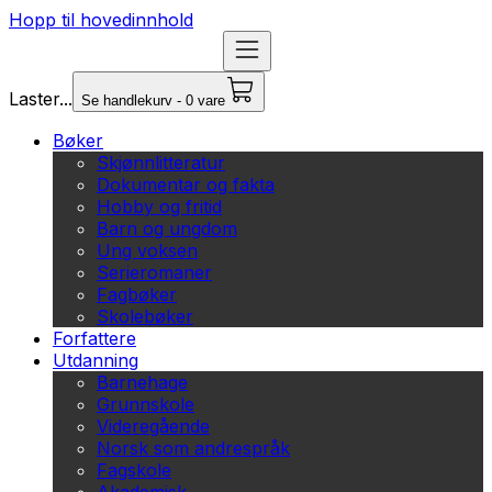
Hopp til hovedinnhold
Laster...
Se handlekurv - 0 vare
Bøker
Skjønnlitteratur
Dokumentar og fakta
Hobby og fritid
Barn og ungdom
Ung voksen
Serieromaner
Fagbøker
Skolebøker
Forfattere
Utdanning
Barnehage
Grunnskole
Videregående
Norsk som andrespråk
Fagskole