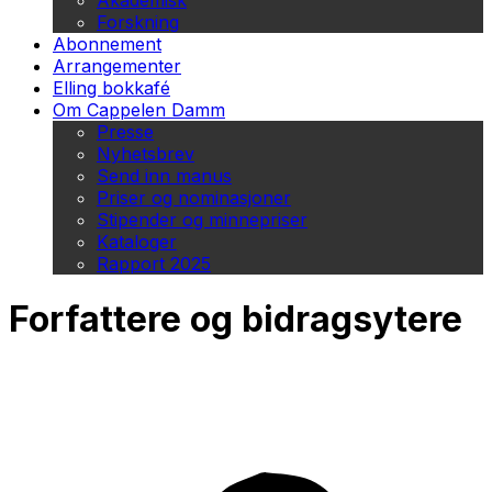
Akademisk
Forskning
Abonnement
Arrangementer
Elling bokkafé
Om Cappelen Damm
Presse
Nyhetsbrev
Send inn manus
Priser og nominasjoner
Stipender og minnepriser
Kataloger
Rapport 2025
Forfattere og bidragsytere