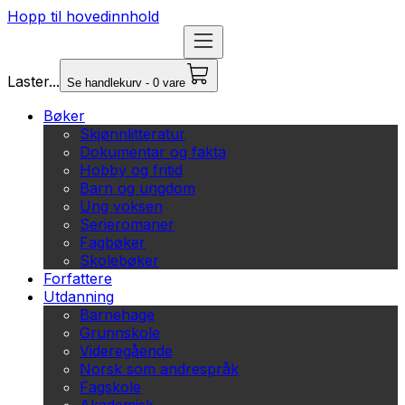
Hopp til hovedinnhold
Laster...
Se handlekurv - 0 vare
Bøker
Skjønnlitteratur
Dokumentar og fakta
Hobby og fritid
Barn og ungdom
Ung voksen
Serieromaner
Fagbøker
Skolebøker
Forfattere
Utdanning
Barnehage
Grunnskole
Videregående
Norsk som andrespråk
Fagskole