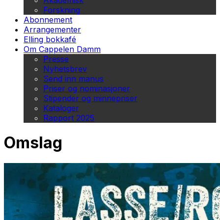
Akademisk
Forskning
Abonnement
Arrangementer
Elling bokkafé
Om Cappelen Damm
Presse
Nyhetsbrev
Send inn manus
Priser og nominasjoner
Stipender og minnepriser
Kataloger
Rapport 2025
Omslag