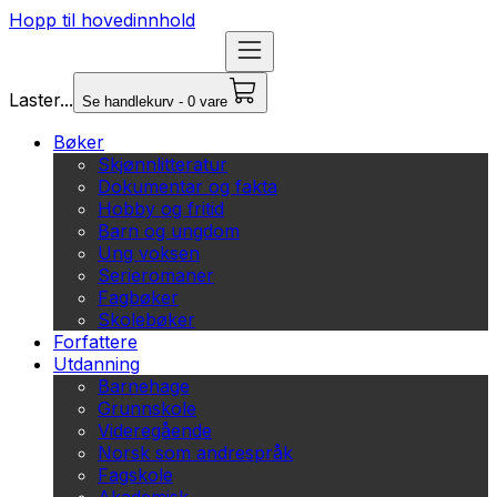
Hopp til hovedinnhold
Laster...
Se handlekurv - 0 vare
Bøker
Skjønnlitteratur
Dokumentar og fakta
Hobby og fritid
Barn og ungdom
Ung voksen
Serieromaner
Fagbøker
Skolebøker
Forfattere
Utdanning
Barnehage
Grunnskole
Videregående
Norsk som andrespråk
Fagskole