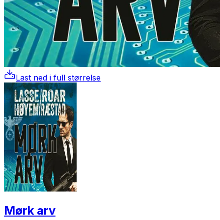
Last ned i full størrelse
Mørk arv