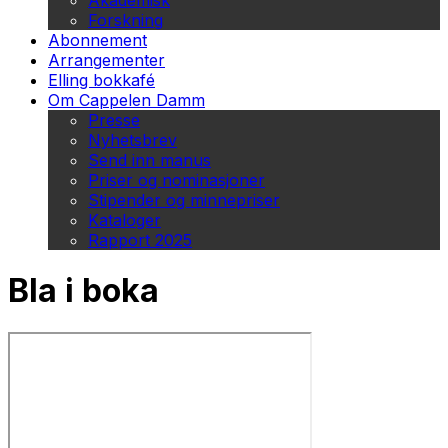
Akademisk
Forskning
Abonnement
Arrangementer
Elling bokkafé
Om Cappelen Damm
Presse
Nyhetsbrev
Send inn manus
Priser og nominasjoner
Stipender og minnepriser
Kataloger
Rapport 2025
Bla i boka