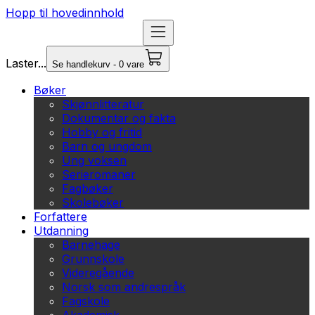
Hopp til hovedinnhold
Laster...
Se handlekurv - 0 vare
Bøker
Skjønnlitteratur
Dokumentar og fakta
Hobby og fritid
Barn og ungdom
Ung voksen
Serieromaner
Fagbøker
Skolebøker
Forfattere
Utdanning
Barnehage
Grunnskole
Videregående
Norsk som andrespråk
Fagskole