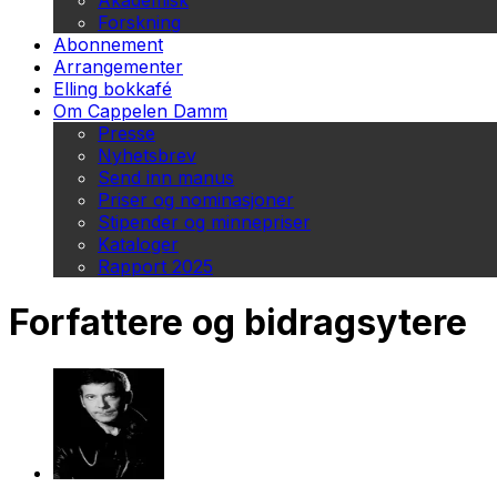
Akademisk
Forskning
Abonnement
Arrangementer
Elling bokkafé
Om Cappelen Damm
Presse
Nyhetsbrev
Send inn manus
Priser og nominasjoner
Stipender og minnepriser
Kataloger
Rapport 2025
Forfattere og bidragsytere