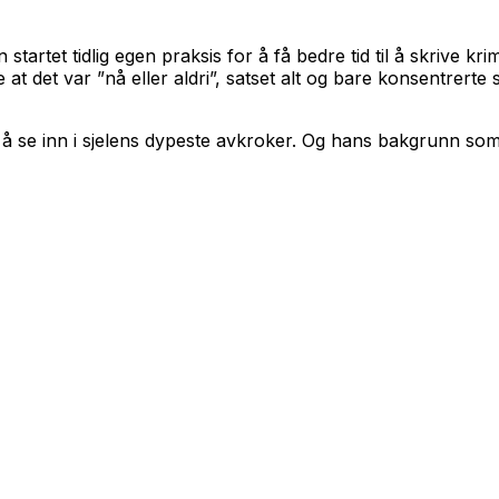
artet tidlig egen praksis for å få bedre tid til å skrive kr
e at det var ”nå eller aldri”, satset alt og bare konsentrert
l å se inn i sjelens dypeste avkroker. Og hans bakgrunn som