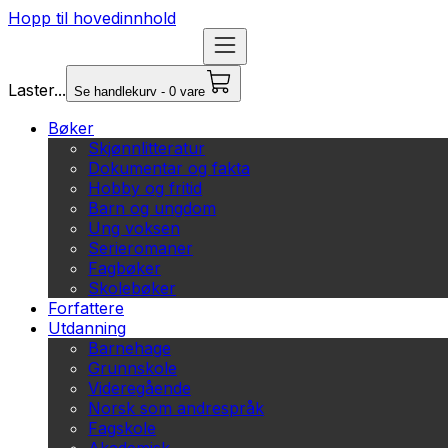
Hopp til hovedinnhold
Laster...
Se handlekurv - 0 vare
Bøker
Skjønnlitteratur
Dokumentar og fakta
Hobby og fritid
Barn og ungdom
Ung voksen
Serieromaner
Fagbøker
Skolebøker
Forfattere
Utdanning
Barnehage
Grunnskole
Videregående
Norsk som andrespråk
Fagskole