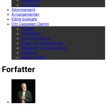
Akademisk
Forskning
Abonnement
Arrangementer
Elling bokkafé
Om Cappelen Damm
Presse
Nyhetsbrev
Send inn manus
Priser og nominasjoner
Stipender og minnepriser
Kataloger
Rapport 2025
Forfatter