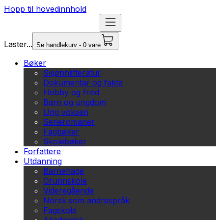
Hopp til hovedinnhold
Laster...
Se handlekurv - 0 vare
Bøker
Skjønnlitteratur
Dokumentar og fakta
Hobby og fritid
Barn og ungdom
Ung voksen
Serieromaner
Fagbøker
Skolebøker
Forfattere
Utdanning
Barnehage
Grunnskole
Videregående
Norsk som andrespråk
Fagskole