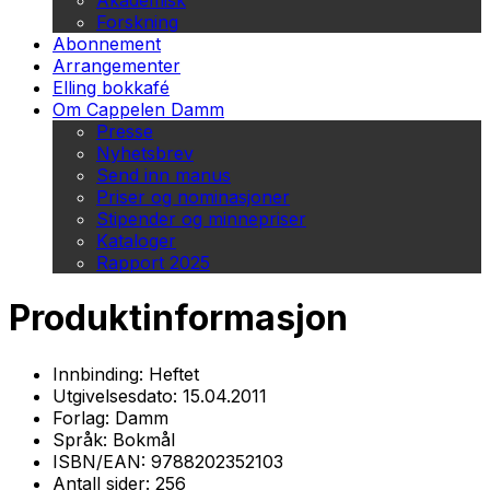
Akademisk
Forskning
Abonnement
Arrangementer
Elling bokkafé
Om Cappelen Damm
Presse
Nyhetsbrev
Send inn manus
Priser og nominasjoner
Stipender og minnepriser
Kataloger
Rapport 2025
Produktinformasjon
Innbinding:
Heftet
Utgivelsesdato:
15.04.2011
Forlag:
Damm
Språk:
Bokmål
ISBN/EAN:
9788202352103
Antall sider:
256