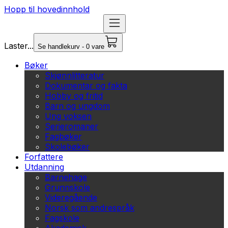
Hopp til hovedinnhold
Laster...
Se handlekurv - 0 vare
Bøker
Skjønnlitteratur
Dokumentar og fakta
Hobby og fritid
Barn og ungdom
Ung voksen
Serieromaner
Fagbøker
Skolebøker
Forfattere
Utdanning
Barnehage
Grunnskole
Videregående
Norsk som andrespråk
Fagskole