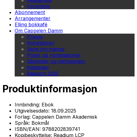
Akademisk
Forskning
Abonnement
Arrangementer
Elling bokkafé
Om Cappelen Damm
Presse
Nyhetsbrev
Send inn manus
Priser og nominasjoner
Stipender og minnepriser
Kataloger
Rapport 2025
Produktinformasjon
Innbinding:
Ebok
Utgivelsesdato:
18.09.2025
Forlag:
Cappelen Damm Akademisk
Språk:
Bokmål
ISBN/EAN:
9788202839741
Kopibeskyttelse:
Readium LCP