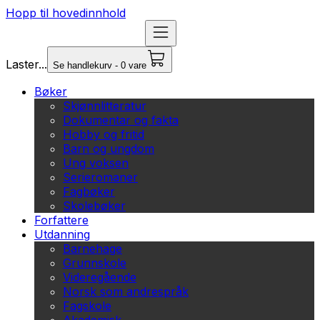
Hopp til hovedinnhold
Laster...
Se handlekurv - 0 vare
Bøker
Skjønnlitteratur
Dokumentar og fakta
Hobby og fritid
Barn og ungdom
Ung voksen
Serieromaner
Fagbøker
Skolebøker
Forfattere
Utdanning
Barnehage
Grunnskole
Videregående
Norsk som andrespråk
Fagskole