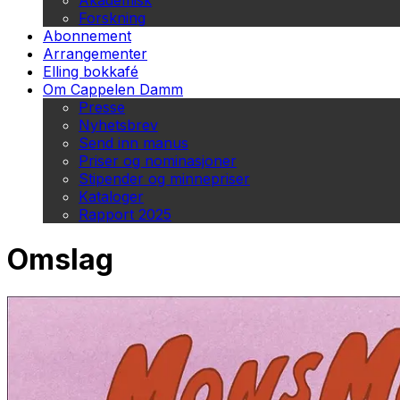
Akademisk
Forskning
Abonnement
Arrangementer
Elling bokkafé
Om Cappelen Damm
Presse
Nyhetsbrev
Send inn manus
Priser og nominasjoner
Stipender og minnepriser
Kataloger
Rapport 2025
Omslag