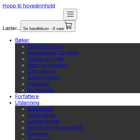
Hopp til hovedinnhold
Laster...
Se handlekurv - 0 vare
Bøker
Skjønnlitteratur
Dokumentar og fakta
Hobby og fritid
Barn og ungdom
Ung voksen
Serieromaner
Fagbøker
Skolebøker
Forfattere
Utdanning
Barnehage
Grunnskole
Videregående
Norsk som andrespråk
Fagskole