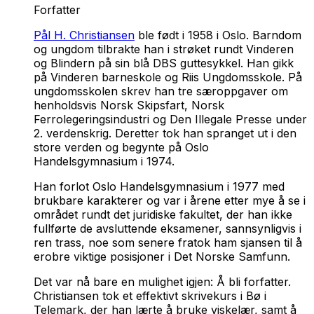
Forfatter
Pål H. Christiansen
ble født i 1958 i Oslo. Barndom
og ungdom tilbrakte han i strøket rundt Vinderen
og Blindern på sin blå DBS guttesykkel. Han gikk
på Vinderen barneskole og Riis Ungdomsskole. På
ungdomsskolen skrev han tre særoppgaver om
henholdsvis Norsk Skipsfart, Norsk
Ferrolegeringsindustri og Den Illegale Presse under
2. verdenskrig. Deretter tok han spranget ut i den
store verden og begynte på Oslo
Handelsgymnasium i 1974.
Han forlot Oslo Handelsgymnasium i 1977 med
brukbare karakterer og var i årene etter mye å se i
området rundt det juridiske fakultet, der han ikke
fullførte de avsluttende eksamener, sannsynligvis i
ren trass, noe som senere fratok ham sjansen til å
erobre viktige posisjoner i Det Norske Samfunn.
Det var nå bare en mulighet igjen: Å bli forfatter.
Christiansen tok et effektivt skrivekurs i Bø i
Telemark, der han lærte å bruke viskelær, samt å