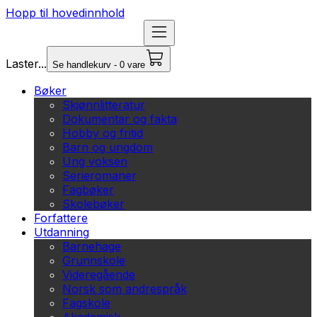
Hopp til hovedinnhold
Laster...
Se handlekurv - 0 vare
Bøker
Skjønnlitteratur
Dokumentar og fakta
Hobby og fritid
Barn og ungdom
Ung voksen
Serieromaner
Fagbøker
Skolebøker
Forfattere
Utdanning
Barnehage
Grunnskole
Videregående
Norsk som andrespråk
Fagskole