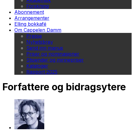
Akademisk
Forskning
Abonnement
Arrangementer
Elling bokkafé
Om Cappelen Damm
Presse
Nyhetsbrev
Send inn manus
Priser og nominasjoner
Stipender og minnepriser
Kataloger
Rapport 2025
Forfattere og bidragsytere