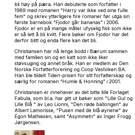
bli høy på pæra. Han debuterte som forfatter i
1989 med romanen "Harry var ikke ved sine fulle
fem" og skrev ytterligere fire romaner før utga sin
første barnebok ”Fjodor går bananas” i 2006.
Fjodor er en på mange måter ufyselig fisk som ikke
er så lett å bli kvitt. Flere bøker om Fjodor har det
derfor blitt og enda flere kan det bli.
Christiansen har nå lenge bodd i Bærum sammen
med familien sin og en katt som ikke liker
støvsuging og annet bråk. Han er medlem av Den
Norske Forfatterforening og Coop Vestviken BA.
Han ble tildelt Tiden-prisen for sitt forfatterskap og
særlig for romanen ”Humle & Honning” i 2001.
Christiansen er innehaver av det bitte lille Forlaget
Fabula, som bl.a. har gitt ut bøker som "Lille Gul og
Lille Blå " av Leo Lionni, "Den røde ballongen" av
Albert Lamorisse, "Pusen med de blå øynene" av
Egon Mathiesen, samt "Asymmetri” av Inger Frogg
Jørgensen.