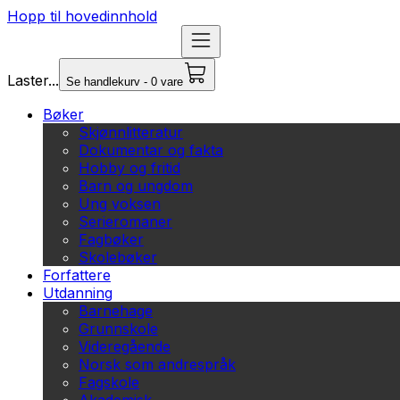
Hopp til hovedinnhold
Laster...
Se handlekurv - 0 vare
Bøker
Skjønnlitteratur
Dokumentar og fakta
Hobby og fritid
Barn og ungdom
Ung voksen
Serieromaner
Fagbøker
Skolebøker
Forfattere
Utdanning
Barnehage
Grunnskole
Videregående
Norsk som andrespråk
Fagskole