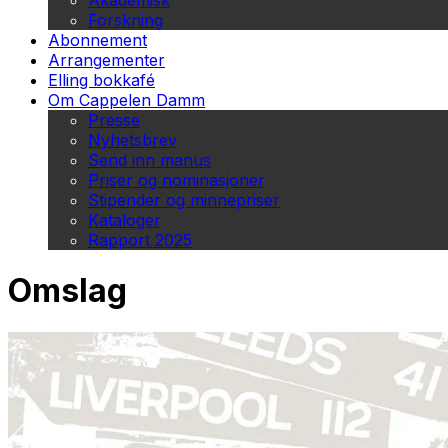
Akademisk
Forskning
Abonnement
Arrangementer
Elling bokkafé
Om Cappelen Damm
Presse
Nyhetsbrev
Send inn manus
Priser og nominasjoner
Stipender og minnepriser
Kataloger
Rapport 2025
Omslag