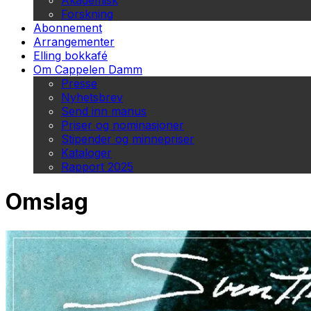
Akademisk
Forskning
Abonnement
Arrangementer
Elling bokkafé
Om Cappelen Damm
Presse
Nyhetsbrev
Send inn manus
Priser og nominasjoner
Stipender og minnepriser
Kataloger
Rapport 2025
Omslag