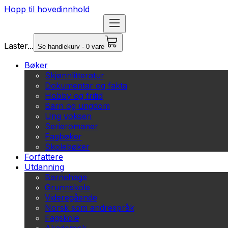
Hopp til hovedinnhold
Laster...
Se handlekurv - 0 vare
Bøker
Skjønnlitteratur
Dokumentar og fakta
Hobby og fritid
Barn og ungdom
Ung voksen
Serieromaner
Fagbøker
Skolebøker
Forfattere
Utdanning
Barnehage
Grunnskole
Videregående
Norsk som andrespråk
Fagskole