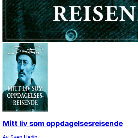
Mitt liv som oppdagelsesreisende
Av Sven Hedin