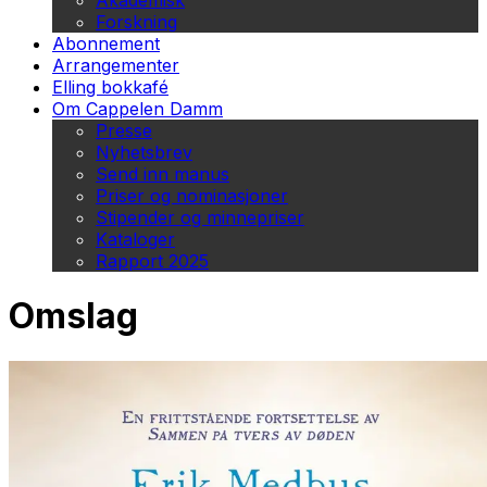
Akademisk
Forskning
Abonnement
Arrangementer
Elling bokkafé
Om Cappelen Damm
Presse
Nyhetsbrev
Send inn manus
Priser og nominasjoner
Stipender og minnepriser
Kataloger
Rapport 2025
Omslag