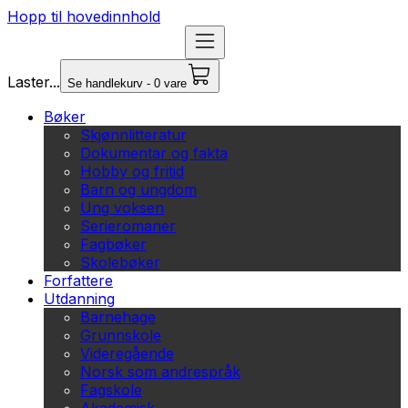
Hopp til hovedinnhold
Laster...
Se handlekurv - 0 vare
Bøker
Skjønnlitteratur
Dokumentar og fakta
Hobby og fritid
Barn og ungdom
Ung voksen
Serieromaner
Fagbøker
Skolebøker
Forfattere
Utdanning
Barnehage
Grunnskole
Videregående
Norsk som andrespråk
Fagskole