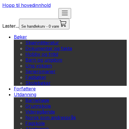
Hopp til hovedinnhold
Laster...
Se handlekurv - 0 vare
Bøker
Skjønnlitteratur
Dokumentar og fakta
Hobby og fritid
Barn og ungdom
Ung voksen
Serieromaner
Fagbøker
Skolebøker
Forfattere
Utdanning
Barnehage
Grunnskole
Videregående
Norsk som andrespråk
Fagskole