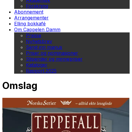
Akademisk
Forskning
Abonnement
Arrangementer
Elling bokkafé
Om Cappelen Damm
Presse
Nyhetsbrev
Send inn manus
Priser og nominasjoner
Stipender og minnepriser
Kataloger
Rapport 2025
Omslag