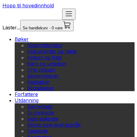
Hopp til hovedinnhold
Laster...
Se handlekurv - 0 vare
Bøker
Skjønnlitteratur
Dokumentar og fakta
Hobby og fritid
Barn og ungdom
Ung voksen
Serieromaner
Fagbøker
Skolebøker
Forfattere
Utdanning
Barnehage
Grunnskole
Videregående
Norsk som andrespråk
Fagskole