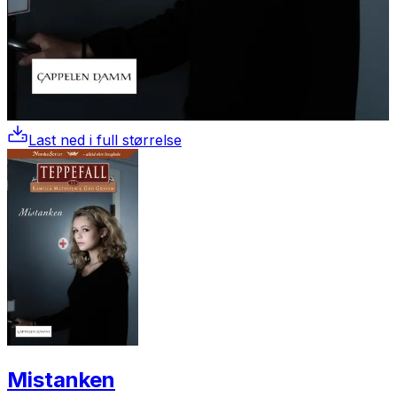
Last ned i full størrelse
Mistanken