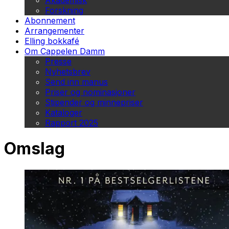
Akademisk
Forskning
Abonnement
Arrangementer
Elling bokkafé
Om Cappelen Damm
Presse
Nyhetsbrev
Send inn manus
Priser og nominasjoner
Stipender og minnepriser
Kataloger
Rapport 2025
Omslag