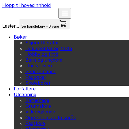
Hopp til hovedinnhold
Laster...
Se handlekurv - 0 vare
Bøker
Skjønnlitteratur
Dokumentar og fakta
Hobby og fritid
Barn og ungdom
Ung voksen
Serieromaner
Fagbøker
Skolebøker
Forfattere
Utdanning
Barnehage
Grunnskole
Videregående
Norsk som andrespråk
Fagskole