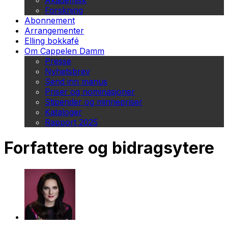
Akademisk
Forskning
Abonnement
Arrangementer
Elling bokkafé
Om Cappelen Damm
Presse
Nyhetsbrev
Send inn manus
Priser og nominasjoner
Stipender og minnepriser
Kataloger
Rapport 2025
Forfattere og bidragsytere