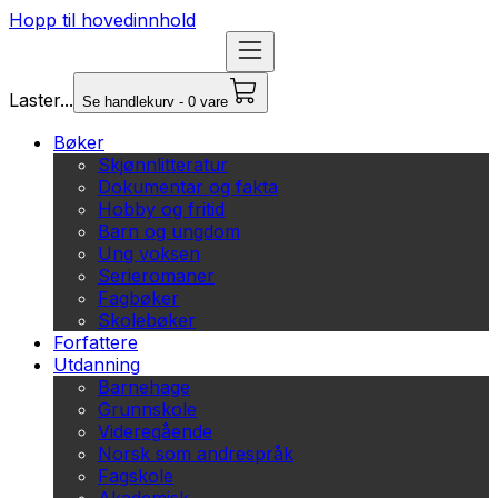
Hopp til hovedinnhold
Laster...
Se handlekurv - 0 vare
Bøker
Skjønnlitteratur
Dokumentar og fakta
Hobby og fritid
Barn og ungdom
Ung voksen
Serieromaner
Fagbøker
Skolebøker
Forfattere
Utdanning
Barnehage
Grunnskole
Videregående
Norsk som andrespråk
Fagskole