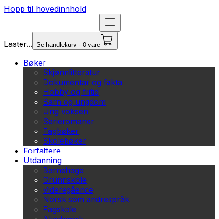
Hopp til hovedinnhold
Laster...
Se handlekurv - 0 vare
Bøker
Skjønnlitteratur
Dokumentar og fakta
Hobby og fritid
Barn og ungdom
Ung voksen
Serieromaner
Fagbøker
Skolebøker
Forfattere
Utdanning
Barnehage
Grunnskole
Videregående
Norsk som andrespråk
Fagskole