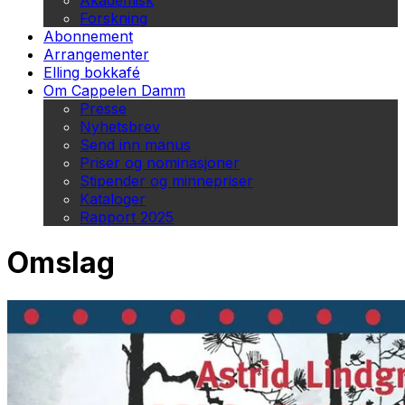
Akademisk
Forskning
Abonnement
Arrangementer
Elling bokkafé
Om Cappelen Damm
Presse
Nyhetsbrev
Send inn manus
Priser og nominasjoner
Stipender og minnepriser
Kataloger
Rapport 2025
Omslag