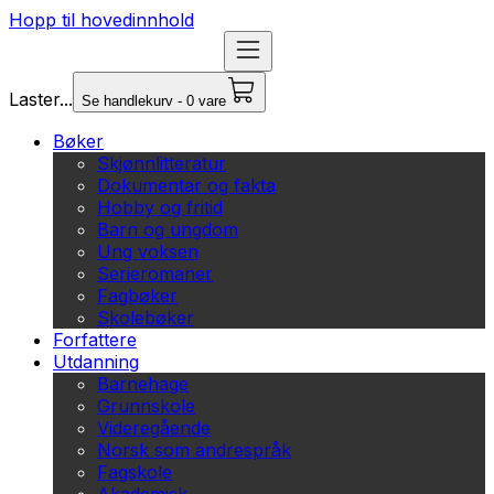
Hopp til hovedinnhold
Laster...
Se handlekurv - 0 vare
Bøker
Skjønnlitteratur
Dokumentar og fakta
Hobby og fritid
Barn og ungdom
Ung voksen
Serieromaner
Fagbøker
Skolebøker
Forfattere
Utdanning
Barnehage
Grunnskole
Videregående
Norsk som andrespråk
Fagskole