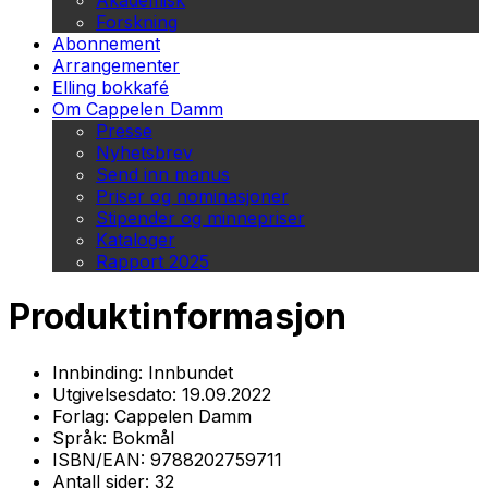
Akademisk
Forskning
Abonnement
Arrangementer
Elling bokkafé
Om Cappelen Damm
Presse
Nyhetsbrev
Send inn manus
Priser og nominasjoner
Stipender og minnepriser
Kataloger
Rapport 2025
Produktinformasjon
Innbinding:
Innbundet
Utgivelsesdato:
19.09.2022
Forlag:
Cappelen Damm
Språk:
Bokmål
ISBN/EAN:
9788202759711
Antall sider:
32