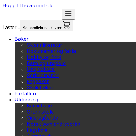
Hopp til hovedinnhold
Laster...
Se handlekurv - 0 vare
Bøker
Skjønnlitteratur
Dokumentar og fakta
Hobby og fritid
Barn og ungdom
Ung voksen
Serieromaner
Fagbøker
Skolebøker
Forfattere
Utdanning
Barnehage
Grunnskole
Videregående
Norsk som andrespråk
Fagskole