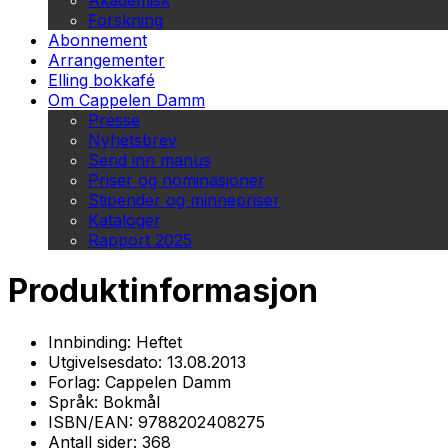
Akademisk
Forskning
Abonnement
Arrangementer
Elling bokkafé
Om Cappelen Damm
Presse
Nyhetsbrev
Send inn manus
Priser og nominasjoner
Stipender og minnepriser
Kataloger
Rapport 2025
Produktinformasjon
Innbinding:
Heftet
Utgivelsesdato:
13.08.2013
Forlag:
Cappelen Damm
Språk:
Bokmål
ISBN/EAN:
9788202408275
Antall sider:
368