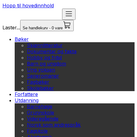
Hopp til hovedinnhold
Laster...
Se handlekurv - 0 vare
Bøker
Skjønnlitteratur
Dokumentar og fakta
Hobby og fritid
Barn og ungdom
Ung voksen
Serieromaner
Fagbøker
Skolebøker
Forfattere
Utdanning
Barnehage
Grunnskole
Videregående
Norsk som andrespråk
Fagskole