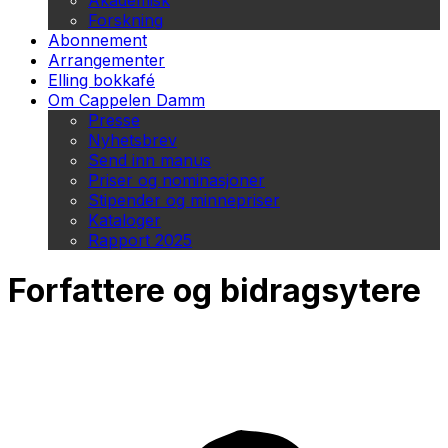
Akademisk
Forskning
Abonnement
Arrangementer
Elling bokkafé
Om Cappelen Damm
Presse
Nyhetsbrev
Send inn manus
Priser og nominasjoner
Stipender og minnepriser
Kataloger
Rapport 2025
Forfattere og bidragsytere