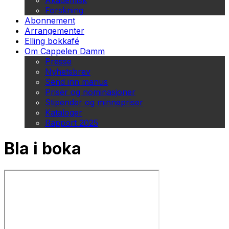
Akademisk
Forskning
Abonnement
Arrangementer
Elling bokkafé
Om Cappelen Damm
Presse
Nyhetsbrev
Send inn manus
Priser og nominasjoner
Stipender og minnepriser
Kataloger
Rapport 2025
Bla i boka