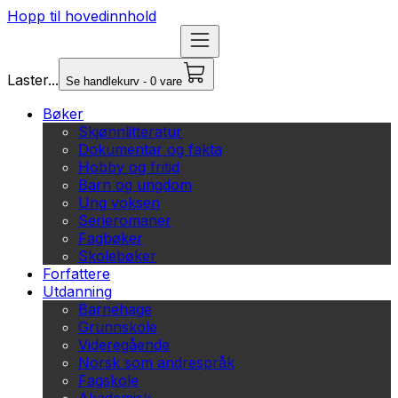
Hopp til hovedinnhold
Laster...
Se handlekurv - 0 vare
Bøker
Skjønnlitteratur
Dokumentar og fakta
Hobby og fritid
Barn og ungdom
Ung voksen
Serieromaner
Fagbøker
Skolebøker
Forfattere
Utdanning
Barnehage
Grunnskole
Videregående
Norsk som andrespråk
Fagskole