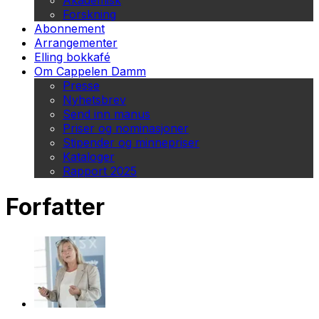
Akademisk
Forskning
Abonnement
Arrangementer
Elling bokkafé
Om Cappelen Damm
Presse
Nyhetsbrev
Send inn manus
Priser og nominasjoner
Stipender og minnepriser
Kataloger
Rapport 2025
Forfatter