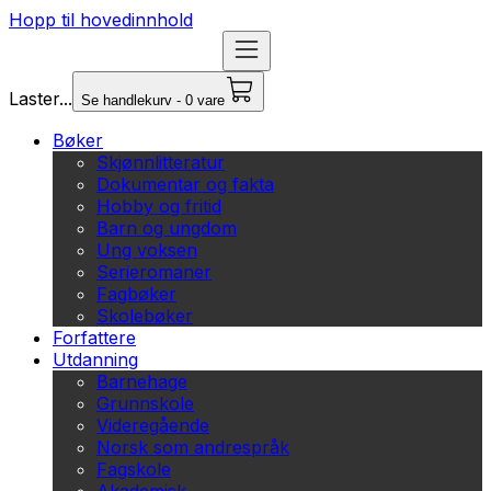
Hopp til hovedinnhold
Laster...
Se handlekurv - 0 vare
Bøker
Skjønnlitteratur
Dokumentar og fakta
Hobby og fritid
Barn og ungdom
Ung voksen
Serieromaner
Fagbøker
Skolebøker
Forfattere
Utdanning
Barnehage
Grunnskole
Videregående
Norsk som andrespråk
Fagskole