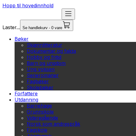
Hopp til hovedinnhold
Laster...
Se handlekurv - 0 vare
Bøker
Skjønnlitteratur
Dokumentar og fakta
Hobby og fritid
Barn og ungdom
Ung voksen
Serieromaner
Fagbøker
Skolebøker
Forfattere
Utdanning
Barnehage
Grunnskole
Videregående
Norsk som andrespråk
Fagskole