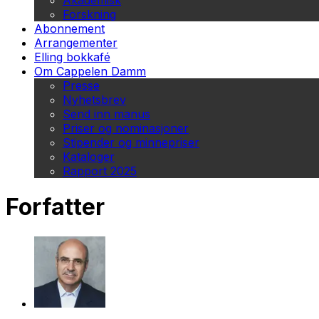
Akademisk
Forskning
Abonnement
Arrangementer
Elling bokkafé
Om Cappelen Damm
Presse
Nyhetsbrev
Send inn manus
Priser og nominasjoner
Stipender og minnepriser
Kataloger
Rapport 2025
Forfatter