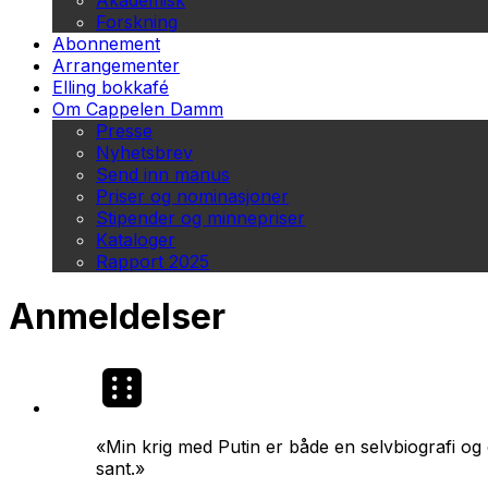
Akademisk
Forskning
Abonnement
Arrangementer
Elling bokkafé
Om Cappelen Damm
Presse
Nyhetsbrev
Send inn manus
Priser og nominasjoner
Stipender og minnepriser
Kataloger
Rapport 2025
Anmeldelser
«
Min krig med Putin
er både en selvbiografi og 
sant.»