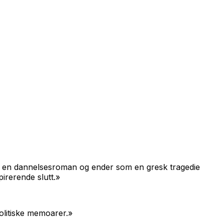
om en dannelsesroman og ender som en gresk tragedie
spirerende slutt.»
politiske memoarer.»