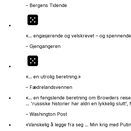
–
Bergens Tidende
«... engasjerende og velskrevet – og spennend
–
Gjengangeren
«... en utrolig beretning.»
–
Fædrelandsvennen
«... en fengslende beretning om Browders reis
... 'russiske historier har aldri en lykkelig slutt
–
Washington Post
«Vanskelig å legge fra seg ...
Min krig med Puti