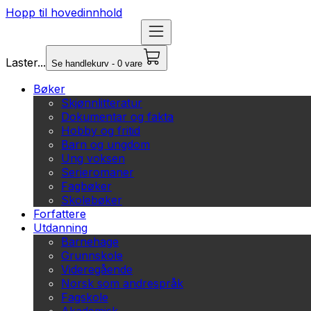
Hopp til hovedinnhold
Laster...
Se handlekurv - 0 vare
Bøker
Skjønnlitteratur
Dokumentar og fakta
Hobby og fritid
Barn og ungdom
Ung voksen
Serieromaner
Fagbøker
Skolebøker
Forfattere
Utdanning
Barnehage
Grunnskole
Videregående
Norsk som andrespråk
Fagskole