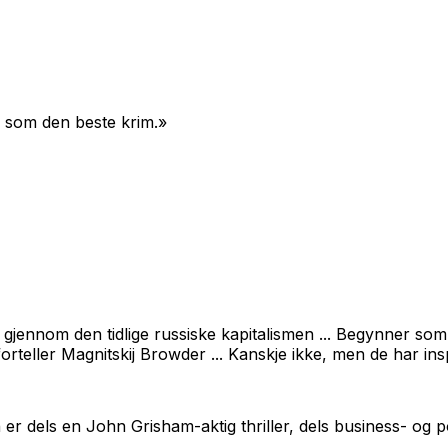
e som den beste krim.»
e gjennom den tidlige russiske kapitalismen ... Begynner s
', forteller Magnitskij Browder ... Kanskje ikke, men de har in
n
er dels en John Grisham-aktig thriller, dels business- og 