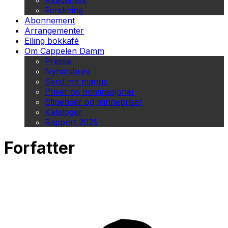
Akademisk
Forskning
Abonnement
Arrangementer
Elling bokkafé
Om Cappelen Damm
Presse
Nyhetsbrev
Send inn manus
Priser og nominasjoner
Stipender og minnepriser
Kataloger
Rapport 2025
Forfatter