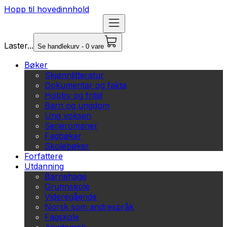
Hopp til hovedinnhold
Laster...
Se handlekurv - 0 vare
Bøker
Skjønnlitteratur
Dokumentar og fakta
Hobby og fritid
Barn og ungdom
Ung voksen
Serieromaner
Fagbøker
Skolebøker
Forfattere
Utdanning
Barnehage
Grunnskole
Videregående
Norsk som andrespråk
Fagskole