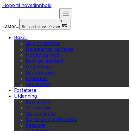
Hopp til hovedinnhold
Laster...
Se handlekurv - 0 vare
Bøker
Skjønnlitteratur
Dokumentar og fakta
Hobby og fritid
Barn og ungdom
Ung voksen
Serieromaner
Fagbøker
Skolebøker
Forfattere
Utdanning
Barnehage
Grunnskole
Videregående
Norsk som andrespråk
Fagskole