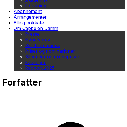
Akademisk
Forskning
Abonnement
Arrangementer
Elling bokkafé
Om Cappelen Damm
Presse
Nyhetsbrev
Send inn manus
Priser og nominasjoner
Stipender og minnepriser
Kataloger
Rapport 2025
Forfatter