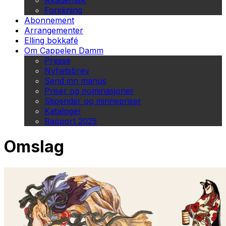
Akademisk
Forskning
Abonnement
Arrangementer
Elling bokkafé
Om Cappelen Damm
Presse
Nyhetsbrev
Send inn manus
Priser og nominasjoner
Stipender og minnepriser
Kataloger
Rapport 2025
Omslag