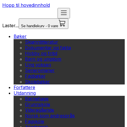
Hopp til hovedinnhold
Laster...
Se handlekurv - 0 vare
Bøker
Skjønnlitteratur
Dokumentar og fakta
Hobby og fritid
Barn og ungdom
Ung voksen
Serieromaner
Fagbøker
Skolebøker
Forfattere
Utdanning
Barnehage
Grunnskole
Videregående
Norsk som andrespråk
Fagskole