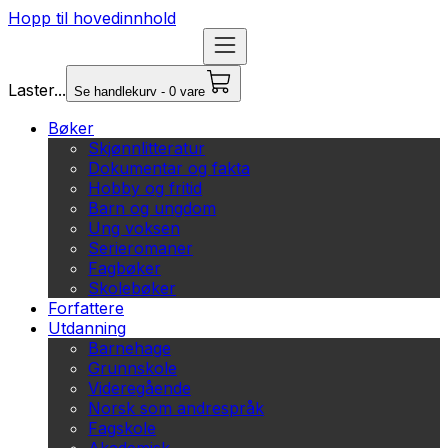
Hopp til hovedinnhold
Laster...
Se handlekurv - 0 vare
Bøker
Skjønnlitteratur
Dokumentar og fakta
Hobby og fritid
Barn og ungdom
Ung voksen
Serieromaner
Fagbøker
Skolebøker
Forfattere
Utdanning
Barnehage
Grunnskole
Videregående
Norsk som andrespråk
Fagskole