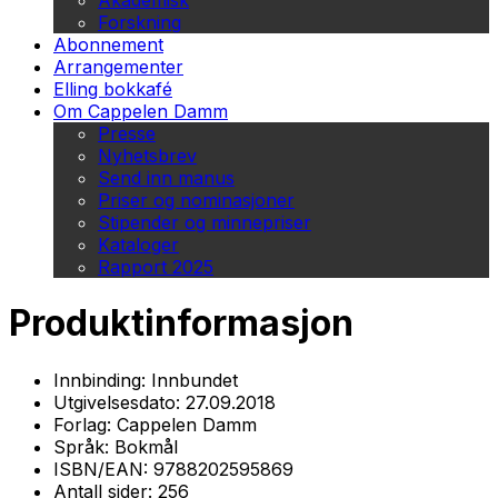
Akademisk
Forskning
Abonnement
Arrangementer
Elling bokkafé
Om Cappelen Damm
Presse
Nyhetsbrev
Send inn manus
Priser og nominasjoner
Stipender og minnepriser
Kataloger
Rapport 2025
Produktinformasjon
Innbinding:
Innbundet
Utgivelsesdato:
27.09.2018
Forlag:
Cappelen Damm
Språk:
Bokmål
ISBN/EAN:
9788202595869
Antall sider:
256