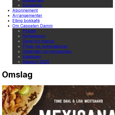
Akademisk
Forskning
Abonnement
Arrangementer
Elling bokkafé
Om Cappelen Damm
Presse
Nyhetsbrev
Send inn manus
Priser og nominasjoner
Stipender og minnepriser
Kataloger
Rapport 2025
Omslag