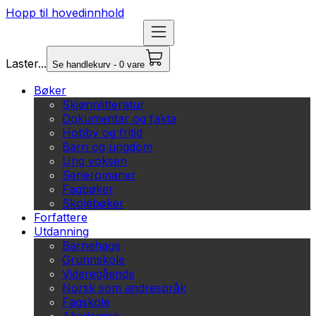
Hopp til hovedinnhold
Laster...
Se handlekurv - 0 vare
Bøker
Skjønnlitteratur
Dokumentar og fakta
Hobby og fritid
Barn og ungdom
Ung voksen
Serieromaner
Fagbøker
Skolebøker
Forfattere
Utdanning
Barnehage
Grunnskole
Videregående
Norsk som andrespråk
Fagskole