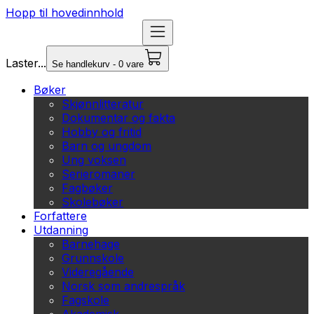
Hopp til hovedinnhold
Laster...
Se handlekurv - 0 vare
Bøker
Skjønnlitteratur
Dokumentar og fakta
Hobby og fritid
Barn og ungdom
Ung voksen
Serieromaner
Fagbøker
Skolebøker
Forfattere
Utdanning
Barnehage
Grunnskole
Videregående
Norsk som andrespråk
Fagskole