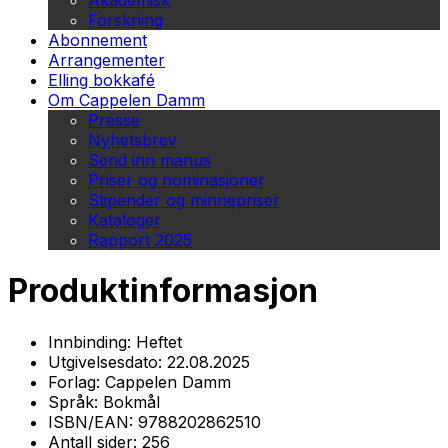
Akademisk
Forskning
Abonnement
Arrangementer
Elling bokkafé
Om Cappelen Damm
Presse
Nyhetsbrev
Send inn manus
Priser og nominasjoner
Stipender og minnepriser
Kataloger
Rapport 2025
Produktinformasjon
Innbinding:
Heftet
Utgivelsesdato:
22.08.2025
Forlag:
Cappelen Damm
Språk:
Bokmål
ISBN/EAN:
9788202862510
Antall sider:
256