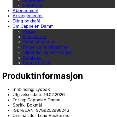
Akademisk
Forskning
Abonnement
Arrangementer
Elling bokkafé
Om Cappelen Damm
Presse
Nyhetsbrev
Send inn manus
Priser og nominasjoner
Stipender og minnepriser
Kataloger
Rapport 2025
Produktinformasjon
Innbinding:
Lydbok
Utgivelsesdato:
16.02.2026
Forlag:
Cappelen Damm
Språk:
Bokmål
ISBN/EAN:
9788202898243
Originaltittel:
Lead Reckoning