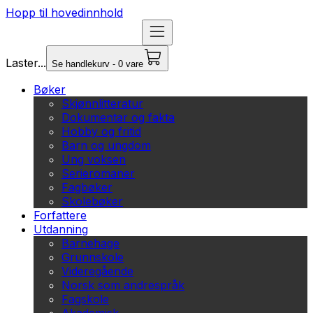
Hopp til hovedinnhold
Laster...
Se handlekurv - 0 vare
Bøker
Skjønnlitteratur
Dokumentar og fakta
Hobby og fritid
Barn og ungdom
Ung voksen
Serieromaner
Fagbøker
Skolebøker
Forfattere
Utdanning
Barnehage
Grunnskole
Videregående
Norsk som andrespråk
Fagskole