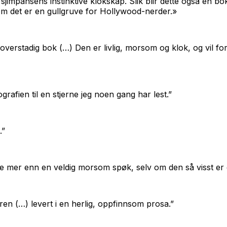
sjimpansens instinktive klokskap. Slik blir dette også en b
om det er en gullgruve for Hollywood-nerder.»
erstadig bok (…) Den er livlig, morsom og klok, og vil for a
grafien til en stjerne jeg noen gang har lest.”
.”
noe mer enn en veldig morsom spøk, selv om den så visst er 
en (…) levert i en herlig, oppfinnsom prosa.”