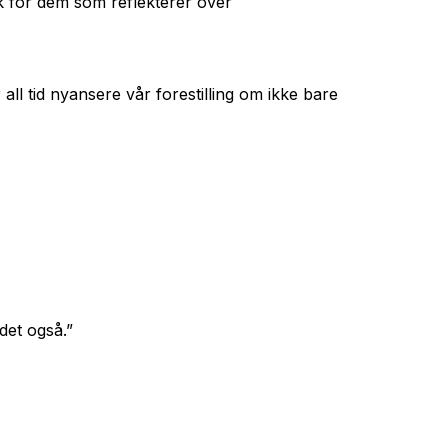
ok for dem som reflekterer over
ll tid nyansere vår forestilling om ikke bare
det også.”