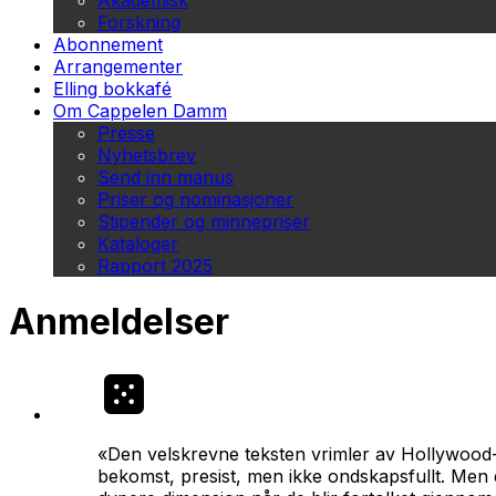
Akademisk
Forskning
Abonnement
Arrangementer
Elling bokkafé
Om Cappelen Damm
Presse
Nyhetsbrev
Send inn manus
Priser og nominasjoner
Stipender og minnepriser
Kataloger
Rapport 2025
Anmeldelser
«Den velskrevne teksten vrimler av Hollywood-æ
bekomst, presist, men ikke ondskapsfullt. Men d