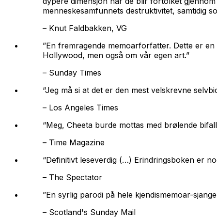
dypere dimensjon når de blir fortolket gjennom 
menneskesamfunnets destruktivitet, samtidig s
–
Knut Faldbakken, VG
”En fremragende memoarforfatter. Dette er en ov
Hollywood, men også om vår egen art.”
–
Sunday Times
“Jeg må si at det er den mest velskrevne selvbio
–
Los Angeles Times
“
Meg, Cheeta
burde mottas med brølende bifall
–
Time Magazine
“Definitivt leseverdig (…) Erindringsboken er 
–
The Spectator
”En syrlig parodi på hele kjendismemoar-sjanger
–
Scotland's Sunday Mail