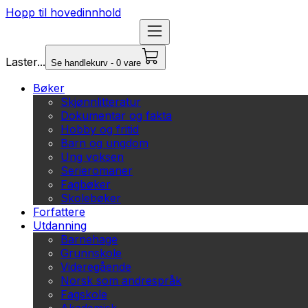
Hopp til hovedinnhold
Laster...
Se handlekurv - 0 vare
Bøker
Skjønnlitteratur
Dokumentar og fakta
Hobby og fritid
Barn og ungdom
Ung voksen
Serieromaner
Fagbøker
Skolebøker
Forfattere
Utdanning
Barnehage
Grunnskole
Videregående
Norsk som andrespråk
Fagskole