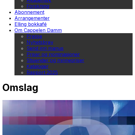
Akademisk
Forskning
Abonnement
Arrangementer
Elling bokkafé
Om Cappelen Damm
Presse
Nyhetsbrev
Send inn manus
Priser og nominasjoner
Stipender og minnepriser
Kataloger
Rapport 2025
Omslag