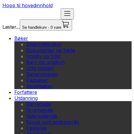
Hopp til hovedinnhold
Laster...
Se handlekurv - 0 vare
Bøker
Skjønnlitteratur
Dokumentar og fakta
Hobby og fritid
Barn og ungdom
Ung voksen
Serieromaner
Fagbøker
Skolebøker
Forfattere
Utdanning
Barnehage
Grunnskole
Videregående
Norsk som andrespråk
Fagskole