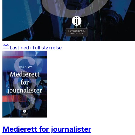
Last ned i full størrelse
Medierett for journalister