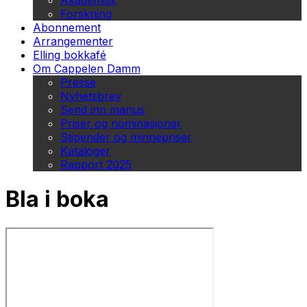
Akademisk
Forskning
Abonnement
Arrangementer
Elling bokkafé
Om Cappelen Damm
Presse
Nyhetsbrev
Send inn manus
Priser og nominasjoner
Stipender og minnepriser
Kataloger
Rapport 2025
Bla i boka