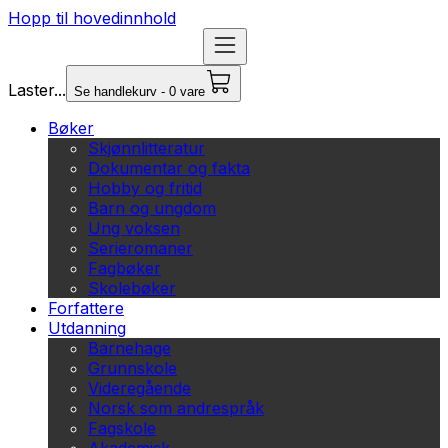
Hopp til hovedinnhold
Laster...
Se handlekurv - 0 vare
Bøker
Skjønnlitteratur
Dokumentar og fakta
Hobby og fritid
Barn og ungdom
Ung voksen
Serieromaner
Fagbøker
Skolebøker
Forfattere
Utdanning
Barnehage
Grunnskole
Videregående
Norsk som andrespråk
Fagskole