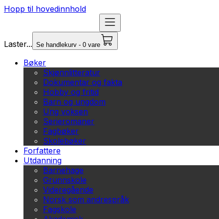
Hopp til hovedinnhold
Laster...
Se handlekurv - 0 vare
Bøker
Skjønnlitteratur
Dokumentar og fakta
Hobby og fritid
Barn og ungdom
Ung voksen
Serieromaner
Fagbøker
Skolebøker
Forfattere
Utdanning
Barnehage
Grunnskole
Videregående
Norsk som andrespråk
Fagskole