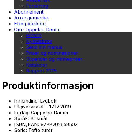
Akademisk
Forskning
Abonnement
Arrangementer
Elling bokkafé
Om Cappelen Damm
Presse
Nyhetsbrev
Send inn manus
Priser og nominasjoner
Stipender og minnepriser
Kataloger
Rapport 2025
Produktinformasjon
Innbinding:
Lydbok
Utgivelsesdato:
17.12.2019
Forlag:
Cappelen Damm
Språk:
Bokmål
ISBN/EAN:
9788202658502
Serie:
Tøffe turer