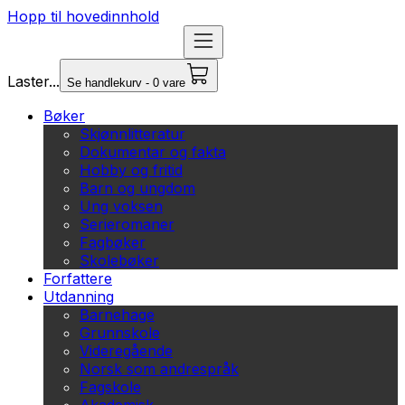
Hopp til hovedinnhold
Laster...
Se handlekurv - 0 vare
Bøker
Skjønnlitteratur
Dokumentar og fakta
Hobby og fritid
Barn og ungdom
Ung voksen
Serieromaner
Fagbøker
Skolebøker
Forfattere
Utdanning
Barnehage
Grunnskole
Videregående
Norsk som andrespråk
Fagskole