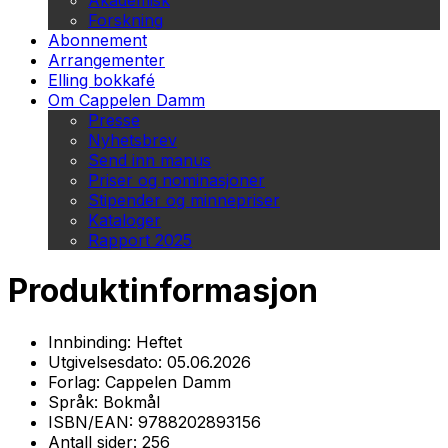
Akademisk
Forskning
Abonnement
Arrangementer
Elling bokkafé
Om Cappelen Damm
Presse
Nyhetsbrev
Send inn manus
Priser og nominasjoner
Stipender og minnepriser
Kataloger
Rapport 2025
Produktinformasjon
Innbinding:
Heftet
Utgivelsesdato:
05.06.2026
Forlag:
Cappelen Damm
Språk:
Bokmål
ISBN/EAN:
9788202893156
Antall sider:
256