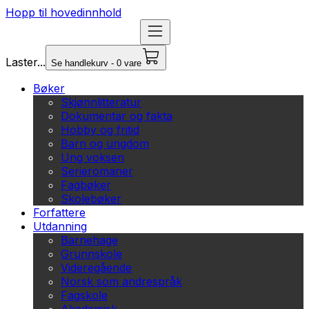
Hopp til hovedinnhold
Laster...
Se handlekurv - 0 vare
Bøker
Skjønnlitteratur
Dokumentar og fakta
Hobby og fritid
Barn og ungdom
Ung voksen
Serieromaner
Fagbøker
Skolebøker
Forfattere
Utdanning
Barnehage
Grunnskole
Videregående
Norsk som andrespråk
Fagskole