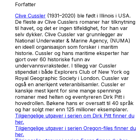
Forfatter
Clive Cussler
(1931–2020) ble født i Illinois i USA.
De fleste av Clive Cusslers romaner har tilknytning
til havet, og det er ingen tilfeldighet, for han var
selv dykker. Clive Cussler var grunnlegger av
National Underwater & Marine Agency, (NUMA)
en ideell organisasjon som forsker i maritim
historie. Cussler og hans maritime eksperter har
gjort over 60 historiske funn av
undervannsvraksteder. I tillegg var Cussler
stipendiat i både Explorers Club of New York og
Royal Geographic Society i London. Cussler var
også en anerkjent veteranbilsamler. Cussler er
kanskje mest kjent for sine mange spennings
romaner med helten og eventyreren Dirk Pitt i
hovedrollen. Bøkene hans er oversatt til 40 språk
og har solgt mer enn 125 millioner eksemplarer.
Tilgjengelige utgaver i serien om Dirk Pitt finner du
her.
Tilgjengelige utgaver i serien Oregon-files finner du
her.