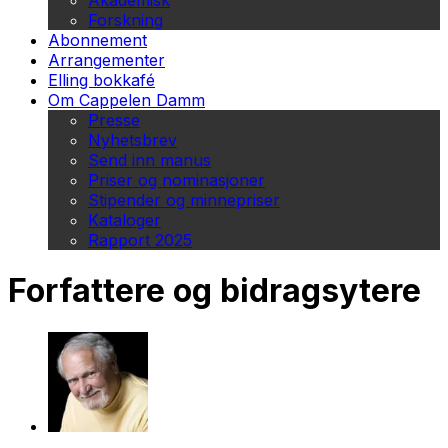
Akademisk
Forskning
Abonnement
Arrangementer
Elling bokkafé
Om Cappelen Damm
Presse
Nyhetsbrev
Send inn manus
Priser og nominasjoner
Stipender og minnepriser
Kataloger
Rapport 2025
Forfattere og bidragsytere