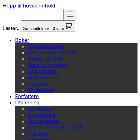
Hopp til hovedinnhold
Laster...
Se handlekurv - 0 vare
Bøker
Skjønnlitteratur
Dokumentar og fakta
Hobby og fritid
Barn og ungdom
Ung voksen
Serieromaner
Fagbøker
Skolebøker
Forfattere
Utdanning
Barnehage
Grunnskole
Videregående
Norsk som andrespråk
Fagskole