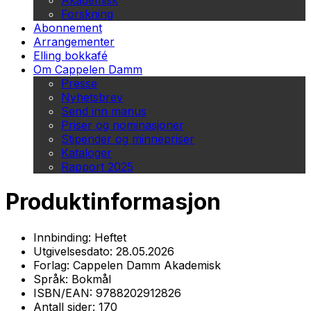
Akademisk
Forskning
Abonnement
Arrangementer
Elling bokkafé
Om Cappelen Damm
Presse
Nyhetsbrev
Send inn manus
Priser og nominasjoner
Stipender og minnepriser
Kataloger
Rapport 2025
Produktinformasjon
Innbinding:
Heftet
Utgivelsesdato:
28.05.2026
Forlag:
Cappelen Damm Akademisk
Språk:
Bokmål
ISBN/EAN:
9788202912826
Antall sider:
170