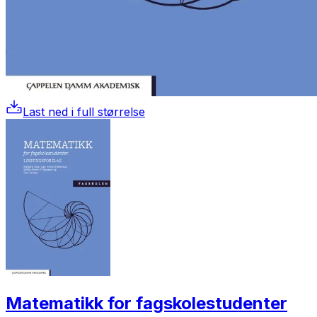
Last ned i full størrelse
Matematikk for fagskolestudenter