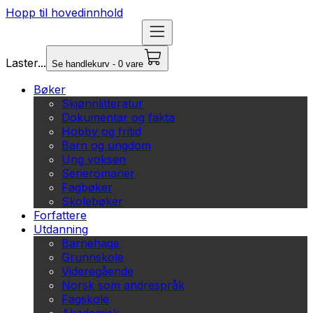
Hopp til hovedinnhold
Laster...
Se handlekurv - 0 vare
Bøker
Skjønnlitteratur
Dokumentar og fakta
Hobby og fritid
Barn og ungdom
Ung voksen
Serieromaner
Fagbøker
Skolebøker
Forfattere
Utdanning
Barnehage
Grunnskole
Videregående
Norsk som andrespråk
Fagskole