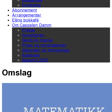
Akademisk
Forskning
Abonnement
Arrangementer
Elling bokkafé
Om Cappelen Damm
Presse
Nyhetsbrev
Send inn manus
Priser og nominasjoner
Stipender og minnepriser
Kataloger
Rapport 2025
Omslag