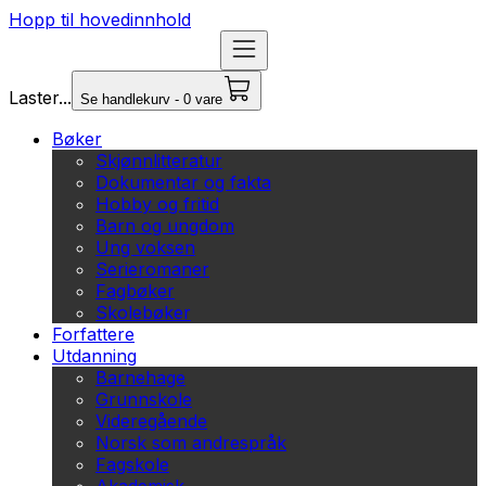
Hopp til hovedinnhold
Laster...
Se handlekurv - 0 vare
Bøker
Skjønnlitteratur
Dokumentar og fakta
Hobby og fritid
Barn og ungdom
Ung voksen
Serieromaner
Fagbøker
Skolebøker
Forfattere
Utdanning
Barnehage
Grunnskole
Videregående
Norsk som andrespråk
Fagskole