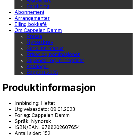
Akademisk
Forskning
Abonnement
Arrangementer
Elling bokkafé
Om Cappelen Damm
Presse
Nyhetsbrev
Send inn manus
Priser og nominasjoner
Stipender og minnepriser
Kataloger
Rapport 2025
Produktinformasjon
Innbinding:
Heftet
Utgivelsesdato:
09.01.2023
Forlag:
Cappelen Damm
Språk:
Nynorsk
ISBN/EAN:
9788202607654
Antall sider:
152